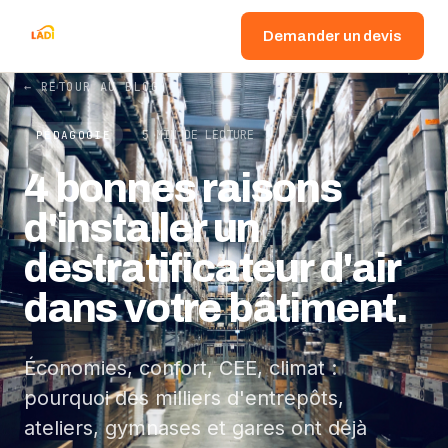
Demander un devis
← RETOUR AU BLOG
5 MIN DE LECTURE
PÉDAGOGIE
4 bonnes raisons
d'installer un
destratificateur d'air
dans votre bâtiment.
Économies, confort, CEE, climat :
pourquoi des milliers d'entrepôts,
ateliers, gymnases et gares ont déjà