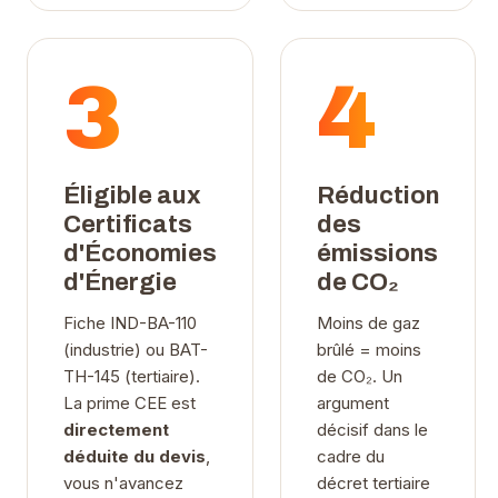
3
4
Éligible aux
Réduction
Certificats
des
d'Économies
émissions
d'Énergie
de CO₂
Fiche IND-BA-110
Moins de gaz
(industrie) ou BAT-
brûlé = moins
TH-145 (tertiaire).
de CO₂. Un
La prime CEE est
argument
directement
décisif dans le
déduite du devis
,
cadre du
vous n'avancez
décret tertiaire