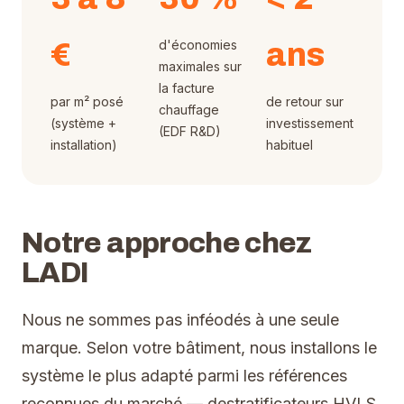
€
d'économies
ans
maximales sur
la facture
par m² posé
de retour sur
chauffage
(système +
investissement
(EDF R&D)
installation)
habituel
Notre approche chez
LADI
Nous ne sommes pas inféodés à une seule
marque. Selon votre bâtiment, nous installons le
système le plus adapté parmi les références
reconnues du marché — destratificateurs HVLS,