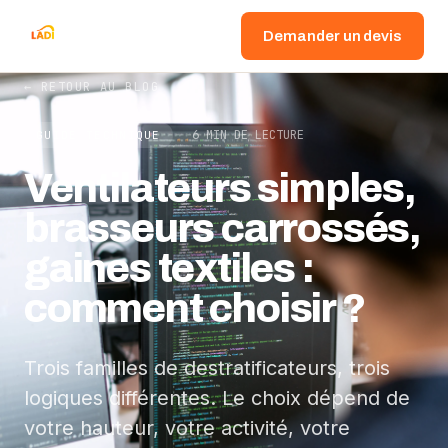
Demander un devis
← RETOUR AU BLOG
6 MIN DE LECTURE
GUIDE TECHNIQUE
Ventilateurs simples,
brasseurs carrossés,
gaines textiles :
comment choisir ?
Trois familles de destratificateurs, trois
logiques différentes. Le choix dépend de
votre hauteur, votre activité, votre