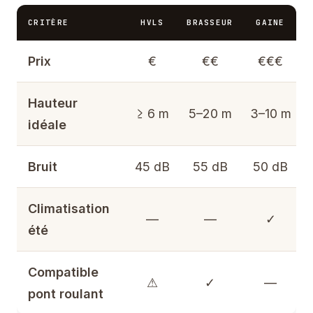
CRITÈRE
HVLS
BRASSEUR
GAINE
Prix
€
€€
€€€
Hauteur
≥ 6 m
5–20 m
3–10 m
idéale
Bruit
45 dB
55 dB
50 dB
Climatisation
—
—
✓
été
Compatible
⚠
✓
—
pont roulant